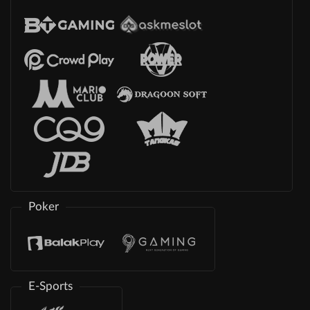
Poker
E-Sports