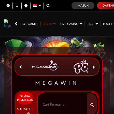
MASUK
DAFTA
IDR
12,672,572,
HOT GAMES
SLOTS
LIVE CASINO
RACE
TOGEL
MEGAWIN
SEMUA
PERMAINAN
SLOTS
TOP
20