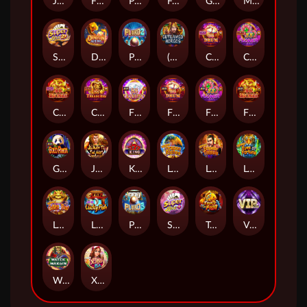
JiXiangRuYi(H5)
F-88Treasures(H5)
PINE OF PLINKO 2
FA DA CAI(H5)
G-BloomingRiches
MANEKI NEKO(H5)
Super Ace2+
Dragon Arena
Plinko2
(H5)Outlawed Heroes
C-88Drum(H5)
C-88Flower(H5)
C-88Riches(H5)
C-88Treasures(H5)
F-88Diamond(H5)
F-88Drum(H5)
F-88Flower(H5)
F-88Riches(H5)
Gold Panda(H5)
JourneyToTheWest
King-777
L-DragonRiches
L-EmperorTreasure
L-EyesOfFortune
L-GoldenToad
LuckyFish
Plinko3
Super Ace+
Triple Fish(H5)
VIP Club
Water Margin(H5)
XiBoBA