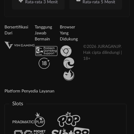
Rata-rata 3 Menit
Rata-rata 5 Menit
Bersertifikasi
Tanggung
Browser
Dari
Jawab
Yang
Bermain
Didukung
©2026 JURAGANJP.
Hak cipta dilindungi |
18+
Platform Penyedia Layanan
Slots