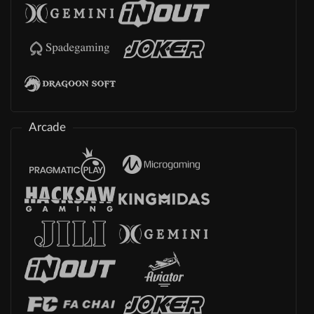
Arcade