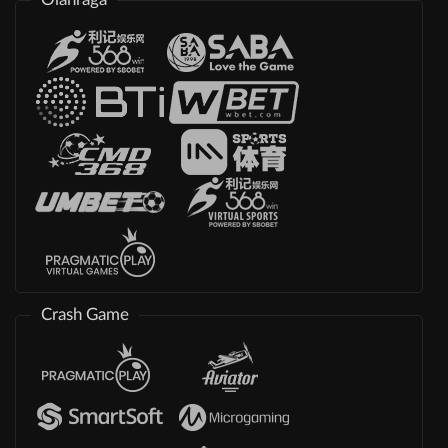
Crash Game