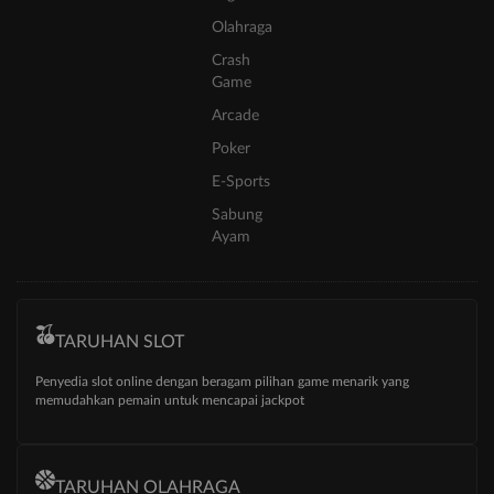
Olahraga
Crash
Game
Arcade
Poker
E-Sports
Sabung
Ayam
TARUHAN SLOT
Penyedia slot online dengan beragam pilihan game menarik yang
memudahkan pemain untuk mencapai jackpot
TARUHAN OLAHRAGA