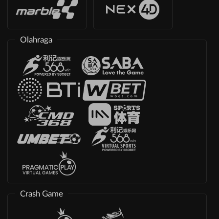
Olahraga
Crash Game