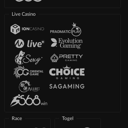
Live Casino
Race
Togel