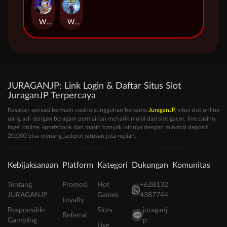
Wishes of the Genie
Wrath of Zeus
JURAGANJP: Link Login & Daftar Situs Slot
JuraganJP Terpercaya
Rasakan sensasi bermain casino sungguhan bersama
JuraganJP
, situs slot online
uang asli dengan beragam permainan menarik mulai dari slot gacor, live casino,
togel online, sportsbook dan masih banyak lainnya dengan minimal deposit
20.000 bisa menang jackpot ratusan juta rupiah.
Kebijaksanaan
Platform
Kategori
Dukungan
Komunitas
Tentang
Promosi
Hot
+628132
JURAGANJP
Games
4387744
Loyalty
Responsible
Slots
juraganj
Referral
Gambling
p
Live