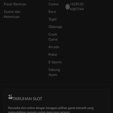
Pusat Bantuan
Casino
+628132
4387744
Syarat dan
Race
Ketentuan
Togel
Olahraga
Crash
Game
Arcade
Poker
E-Sports
Sabung
Ayam
TARUHAN SLOT
Penyedia slot online dengan beragam pilihan game menarik yang
memudahkan pemain untuk mencapai jackpot