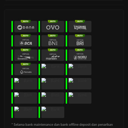
* Selama bank maintenance dan bank offline deposit dan penarikan