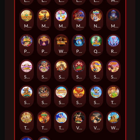
Las Vegas Party
Legend of the White and Green Snake
Lion Dance Fortune
Lucky Zhu
Lulu's Enchanted Forest
Mahjong Fortune
Mayan Gold Hunt
Mega Wild Safari
Mochi Mochi
Muay Thai Arena
Nomikai Fever
Mysteries of Pandora
Pawsome Xmas
Persian Gems
Wild West Saloon
Pumpkin Night
Queen of Aztec
Rave On
Sakura Neko
Samba Fiesta
SanGuo - The Brotherhood
Sexy Christmas Sirens
Spirits Fiesta
Spring Harvest
Stallion Princess
Steampunk Reloaded
Surgary bonanza
Super Phoenix
Surf Monkey
Taco Truck Delight
Temple of Gods
TNT Fiesta
Tower of Riches
Vault of Riches
Viking Valor
Wild Fish Hunter